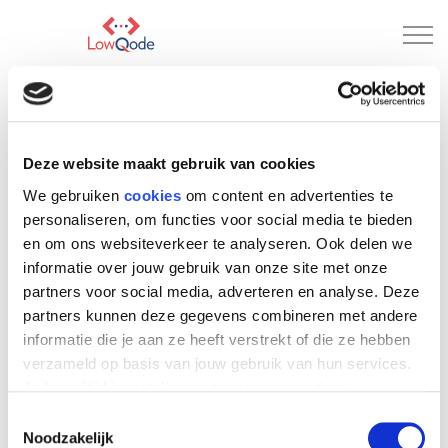
ONTMOET LOWQODE
Deze website maakt gebruik van cookies
Wij bespreken graag de mogelijkheden die voor u in
We gebruiken
cookies
om content en advertenties te
het verschiet liggen. Contact opnemen met
personaliseren, om functies voor social media te bieden
LowQode kan via onderstaande wegen.
en om ons websiteverkeer te analyseren. Ook delen we
Voornaam
*
informatie over jouw gebruik van onze site met onze
partners voor social media, adverteren en analyse. Deze
partners kunnen deze gegevens combineren met andere
informatie die je aan ze heeft verstrekt of die ze hebben
Achternaam
*
verzameld op basis van jouw gebruik van hun services.
Je kan altijd je instellingen aanpassen op
deze
pagina
(lowqode.nl/privacy-en-cookie-beleid).
Toestemmingsselectie
E-mailadres
*
Noodzakelijk