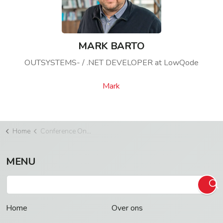
MARK BARTO
OUTSYSTEMS- / .NET DEVELOPER at LowQode
Mark
Home
Conference One event: de toekomst van software ontwikkeling met AI en low-code
MENU
Home
Over ons