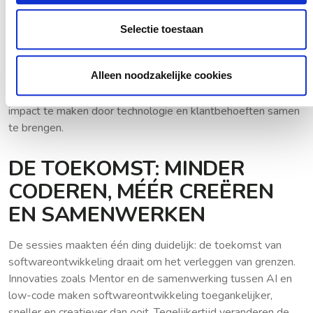
onderdeel van de rol.
Selectie toestaan
Samenwerking en strategisch inzicht:
Het
begeleiden van klanten bij innovatie en het strategisch
inzetten van technologie krijgt prioriteit.
Alleen noodzakelijke cookies
Deze evolutie biedt kansen om als ontwikkelaar een grotere
impact te maken door technologie en klantbehoeften samen
te brengen.
DE TOEKOMST: MINDER
CODEREN, MÉÉR CREËREN
EN SAMENWERKEN
De sessies maakten één ding duidelijk: de toekomst van
softwareontwikkeling draait om het verleggen van grenzen.
Innovaties zoals Mentor en de samenwerking tussen AI en
low-code maken softwareontwikkeling toegankelijker,
sneller en creatiever dan ooit. Tegelijkertijd veranderen de