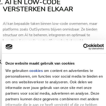
.
AI EN LOW-CODE
VERSTERKEN ELKAAR
AI kan bepaalde taken binnen low-code overnemen, maar
platforms zoals OutSystems blijven onmisbaar. Ze bieden
structuur om AI te beheren, integreren en optimaal te
benutten. Low-code gaat zelfs verder: het maakt
samenwerking tussen mens en machine nog krachtiger.
.
EFFICIËNTIE VOEDT DE
Deze website maakt gebruik van cookies
VRAAG
We gebruiken
cookies
om content en advertenties te
personaliseren, om functies voor social media te bieden en
om ons websiteverkeer te analyseren. Ook delen we
Paradoxaal genoeg leidt meer productiviteit door AI en low-
informatie over jouw gebruik van onze site met onze
code tot een grotere vraag naar applicaties en
partners voor social media, adverteren en analyse. Deze
functionaliteiten. Dit resulteert uiteindelijk in een
partners kunnen deze gegevens combineren met andere
toenemende behoefte aan software engineers met
informatie die je aan ze heeft verstrekt of die ze hebben